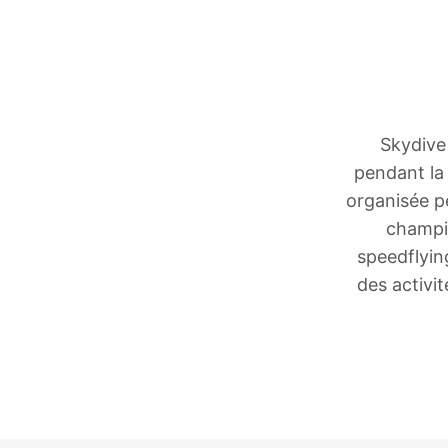
Skydive
pendant la
organisée pe
champio
speedflyin
des activi