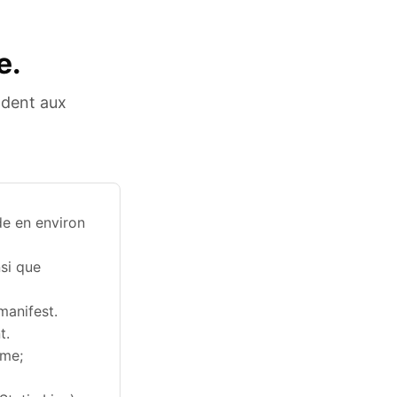
e.
ndent aux
de en environ
nsi que
manifest.
t.
sme;