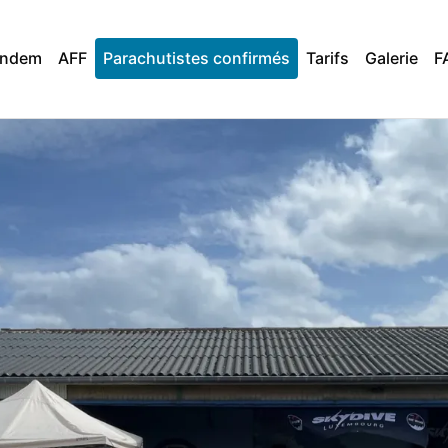
andem
AFF
Parachutistes confirmés
Tarifs
Galerie
F