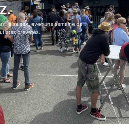
Z.
ant la saison, avec une semaine de
utistes brevetés.