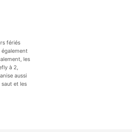
s fériés
t également
ralement, les
fly à 2,
anise aussi
saut et les